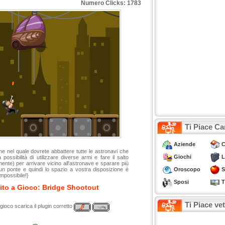
Numero Clicks: 1783
Ti Piace Ca
Aziende
C
ne nel quale dovrete abbattere tutte le astronavi che
Giochi
L
possibilità di utilizzare diverse armi e fare il salto
mente) per arrivare vicino all'astronave e sparare più
Oroscopo
S
un ponte e quindi lo spazio a vostra disposizione è
impossibile!}
Sposi
T
ito a Gioco: Bridge Shootout
Ti Piace ve
 gioco scarica il plugin corretto