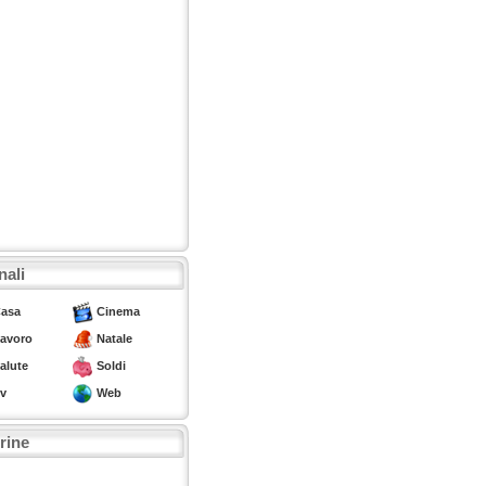
nali
asa
Cinema
avoro
Natale
alute
Soldi
v
Web
trine