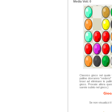
Media Voti: 0
Classico gioco nel quale 
palline dovranno "vedersi"
bravi ad eliminare le pall
gioco. Provate allora que
sarete subito nel gioco.}
Gioc
Se non visualizzi il