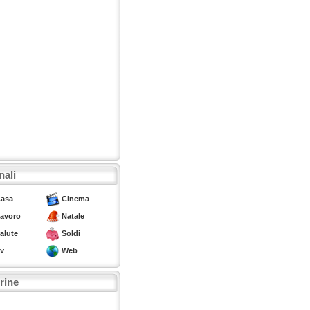
nali
asa
Cinema
avoro
Natale
alute
Soldi
v
Web
trine