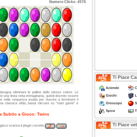
Numero Clicks: 4570
Ti Piace Ca
Aziende
C
bisogna eliminare le palline dello stesso colore. Le
Giochi
L
 in una linea retta immaginaria, quindi dovrete essere
ine nella sequenza esatta per riuscire a terminare il
Oroscopo
S
sta classica sfida, basta cliccare su "start game" e
Sposi
T
a Subito a Gioco: Twins
Ti Piace ve
 gioco scarica il plugin corretto