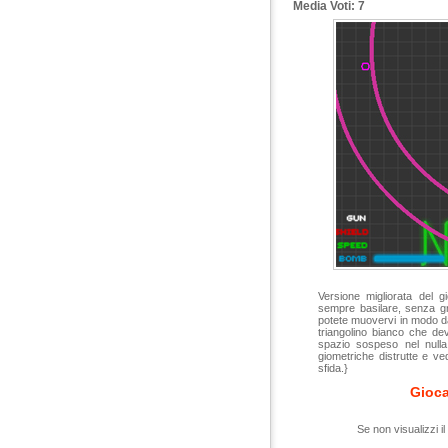
Media Voti: 7
Versione migliorata del 
sempre basilare, senza g
potete muovervi in modo da 
triangolino bianco che de
spazio sospeso nel null
giometriche distrutte e ve
sfida.}
Gioca
Se non visualizzi il