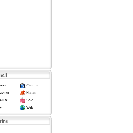
nali
asa
Cinema
avoro
Natale
alute
Soldi
v
Web
trine