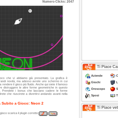
Numero Clicks: 2047
Ti Piace Ca
Aziende
C
gioco che vi abbiamo già presentato. La grafica è
randi novità, ma adesso avrete uno schermo in cui
Giochi
L
rendere il gioco più fluido. Anche qui siete il famoso
ve distruggere le altre forme geometriche in questo
Oroscopo
S
a. Prendete i bonus che lasciano cadere le forme
drete che riuscirete a divertirvi andando avanti nella
Sposi
T
 Subito a Gioco: Neon 2
Ti Piace ve
 gioco scarica il plugin corretto